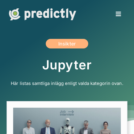
Fortsätt
till
Toggl
innehållet
Naviga
Jobba hos oss
Insikter
Insikter
Jupyter
Erbjudande
Här listas samtliga inlägg enligt valda kategorin ovan.
Om oss
Kontakt
io
English